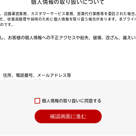
個人情報の取り扱いについて
、店舗運営業務、カスタマーサービス業務、営業代行業務等を委託された場合
た、従業員管理や採用のために個人情報を取り扱う場合があります。本プライ
のです。
し、お客様の個人情報への不正アクセスや紛失、破壊、改ざん、漏えい
、住所、電話番号、メールアドレス等
、お客様の顧客や従業員にかかる情報
所、電話番号、メールアドレス、楽天アカウント等
ービスや物品の利用履歴、購入履歴、来店履歴、お問い合わせ履歴等
個人情報の取り扱いに同意する
の企業の従業員の情報
氏名、業務用メールアドレス、インセンティブ
代理店に関する情報
氏名、電話番号、メールアドレス等の基本情報、
確認画面に進む
の応募者の情報
氏名、電話番号、メールアドレス等の基本情報、勤怠