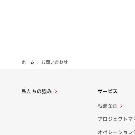
情報、経歴や志望動機等
個人情報の利用目的
お客様個人情報の利用目的
お客様との取引を適切か
た場合等において、委託
お客様または基地局
委託費の請求または
ホーム
お問い合わせ
与信審査
業務に関連する重要
当社が提供するサー
お客様が提供するサ
私たちの強み
サービス
公的機関からの照会対応
個人情報の取扱いに関す
戦略企画
人事関連情報の利用目的
プロジェクトマ
人事管理、採用管理、賃
従業員採用活動における
オペレーション
選考のご案内等、採用活