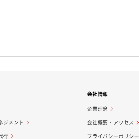
当社へ提出いただく情報等
つ円滑に履行するため、各種業務を委託されたとき、又は個人情報の取
された業務を適切に遂行するため
立地提供者との各種契約管理
協力金に関連する支払管理
なお知らせなどのご案内
ビスおよび関連する情報のご案内・ご提供、ご要望の聴取
ービスや物品に関する問い合わせ対応
会社情報
るお問合せに対応するため
企業理念
ネジメント
会社概要・アクセス
金管理、福利厚生、経営管理、内部管理をおこなうため
選考のため
代行
プライバシーポリシ
動に関するご連絡のため