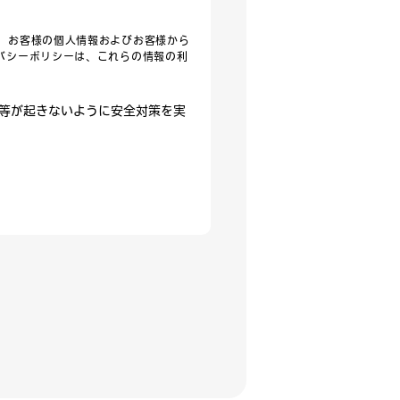
、お客様の個人情報およびお客様から
バシーポリシーは、これらの情報の利
等が起きないように安全対策を実
授受履歴等
登記情報、通信回線情報等
等人事管理に関連する情報、評価