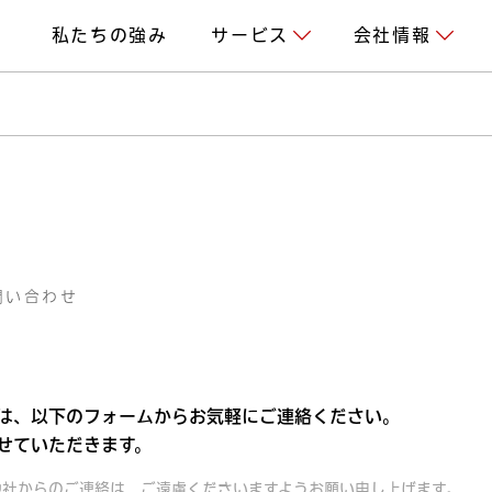
私たちの強み
サービス
会社情報
戦略企画
企業理念
プロジェクトマネジメント
会社概要・ア
オペレーション代行
プライバシー
クリエイティブ企画制作
電子公告
問い合わせ
業務改善
は、以下のフォームからお気軽にご連絡ください。
せていただきます。
他社からのご連絡は、ご遠慮くださいますようお願い申し上げます。